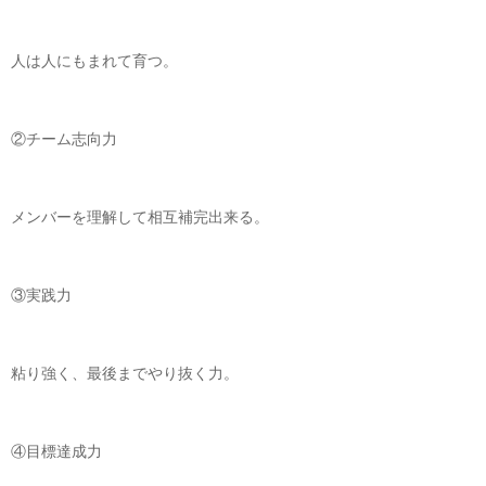
人は人にもまれて育つ。
②チーム志向力
メンバーを理解して相互補完出来る。
③実践力
粘り強く、最後までやり抜く力。
④目標達成力