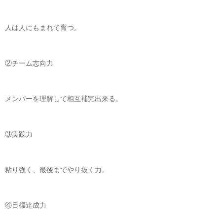
人は人にもまれて育つ。
②チーム志向力
メンバーを理解して相互補完出来る。
③実践力
粘り強く、最後までやり抜く力。
④目標達成力